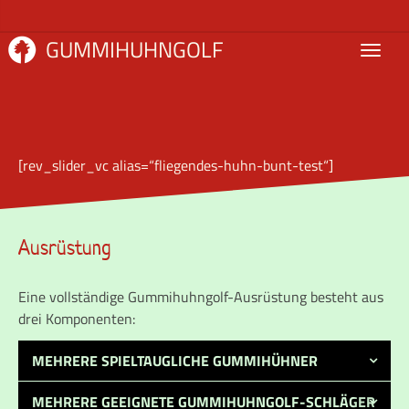
GUMMIHUHNGOLF
[rev_slider_vc alias=“fliegendes-huhn-bunt-test“]
Ausrüstung
Eine vollständige Gummihuhngolf-Ausrüstung besteht aus
drei Komponenten:
MEHRERE SPIELTAUGLICHE GUMMIHÜHNER
MEHRERE GEEIGNETE GUMMIHUHNGOLF-SCHLÄGER