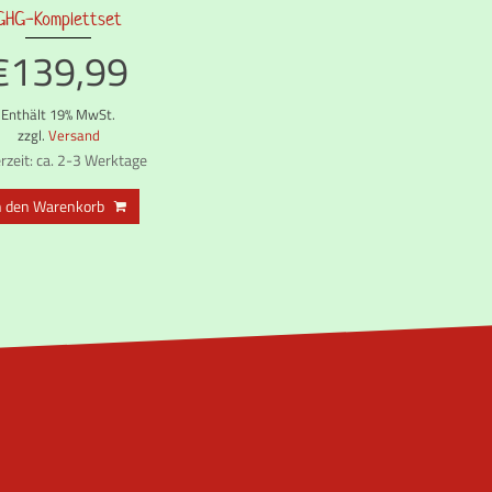
GHG-Komplettset
könn
auf
€
139,99
der
Produ
Enthält 19% MwSt.
gewäh
zzgl.
Versand
werd
erzeit: ca. 2-3 Werktage
n den Warenkorb