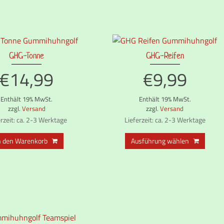
GHG-Tonne
GHG-Reifen
€
14,99
€
9,99
Enthält 19% MwSt.
Enthält 19% MwSt.
zzgl.
Versand
zzgl.
Versand
erzeit: ca. 2-3 Werktage
Lieferzeit: ca. 2-3 Werktage
Diese
n den Warenkorb
Ausführung wählen
Produ
weist
mehr
Varia
auf.
Die
Optio