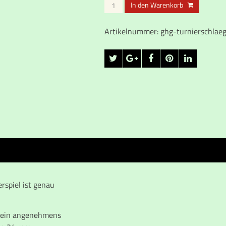
GHG-
In den Warenkorb
Schläger
Menge
Artikelnummer:
ghg-turnierschlae
rspiel ist genau
t ein angenehmens