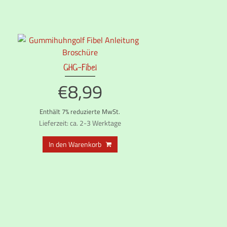
GHG-Fibel
€
8,99
Enthält 7% reduzierte MwSt.
Lieferzeit: ca. 2-3 Werktage
s
In den Warenkorb
kt
ere
nten
nen